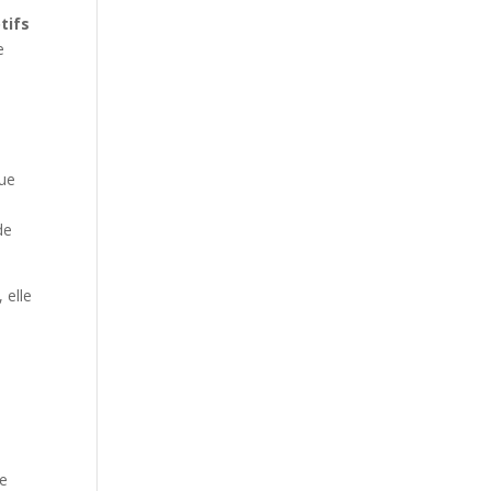
tifs
e
Que
de
 elle
te