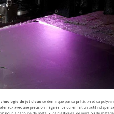
echnologie de jet d’eau
se démarque par sa précision et sa polyval
atériaux avec une précision inégalée, ce qui en fait un outil indispens
oit pour la découpe de métaux, de plastiques, de verre ou de matéri