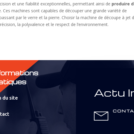
ision et une fiabilité exceptionnelles, permettant ainsi de
produire 
. Ces machines sont capables de découper une grande variété de
assant par le verre et la pierre. Choisir la machine de découpe à jet 
précision, la polyvalence et le respect de l’environnement.
formations
atiques
Actu I
 du site
CONTA
tact