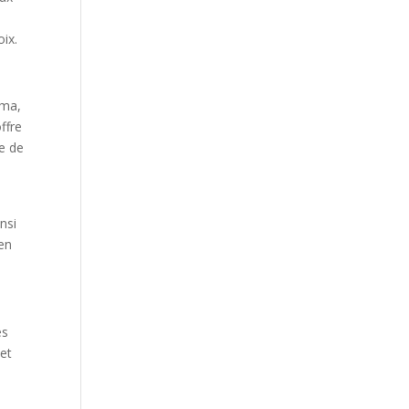
oix.
sma,
ffre
le de
nsi
 en
es
met