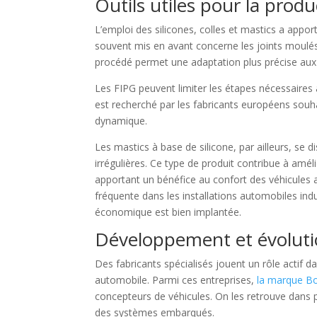
Outils utiles pour la prod
L’emploi des silicones, colles et mastics a app
souvent mis en avant concerne les joints moulés
procédé permet une adaptation plus précise aux 
Les FIPG peuvent limiter les étapes nécessaires à
est recherché par les fabricants européens souh
dynamique.
Les mastics à base de silicone, par ailleurs, se d
irrégulières. Ce type de produit contribue à amél
apportant un bénéfice au confort des véhicules 
fréquente dans les installations automobiles indu
économique est bien implantée.
Développement et évolutio
Des fabricants spécialisés jouent un rôle actif d
automobile. Parmi ces entreprises,
la marque Bo
concepteurs de véhicules. On les retrouve dans plu
des systèmes embarqués.