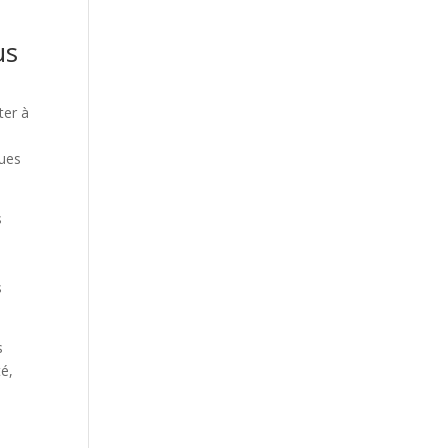
us
ter à
ques
s
s
s
té,