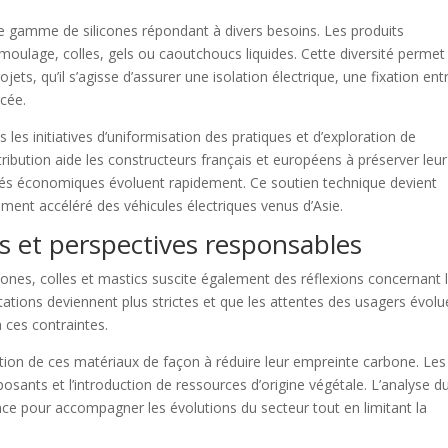
e gamme de silicones répondant à divers besoins. Les produits
émoulage, colles, gels ou caoutchoucs liquides. Cette diversité permet
jets, qu’il s’agisse d’assurer une isolation électrique, une fixation ent
cée.
 les initiatives d’uniformisation des pratiques et d’exploration de
ibution aide les constructeurs français et européens à préserver leur
lités économiques évoluent rapidement. Ce soutien technique devient
ement accéléré des véhicules électriques venus d’Asie.
s et perspectives responsables
icones, colles et mastics suscite également des réflexions concernant 
ations deviennent plus strictes et que les attentes des usagers évolu
à ces contraintes.
ation de ces matériaux de façon à réduire leur empreinte carbone. Les
posants et l’introduction de ressources d’origine végétale. L’analyse d
ce pour accompagner les évolutions du secteur tout en limitant la