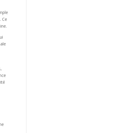
emple
. Ce
ine.
ui
iale
s,
ence
ité
s
rne