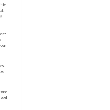
bile,
al.
l.
nsité
nt
pour
tes.
 au
icone
isuel