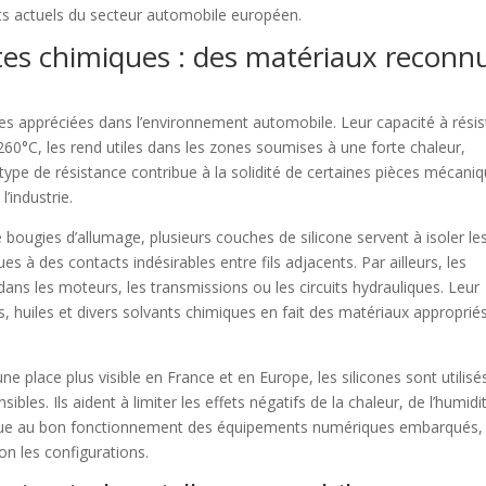
ts actuels du secteur automobile européen.
tes chimiques : des matériaux reconn
ues appréciées dans l’environnement automobile. Leur capacité à résis
60°C, les rend utiles dans les zones soumises à une forte chaleur,
e de résistance contribue à la solidité de certaines pièces mécani
’industrie.
e bougies d’allumage, plusieurs couches de silicone servent à isoler le
s à des contacts indésirables entre fils adjacents. Par ailleurs, les
dans les moteurs, les transmissions ou les circuits hydrauliques. Leur
s, huiles et divers solvants chimiques en fait des matériaux approprié
e place plus visible en France et en Europe, les silicones sont utilisé
es. Ils aident à limiter les effets négatifs de la chaleur, de l’humidi
ntribue au bon fonctionnement des équipements numériques embarqués,
on les configurations.