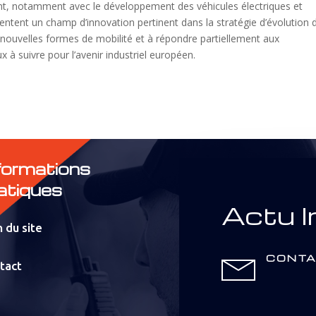
t, notamment avec le développement des véhicules électriques et
sentent un champ d’innovation pertinent dans la stratégie d’évolution 
nouvelles formes de mobilité et à répondre partiellement aux
 à suivre pour l’avenir industriel européen.
formations
atiques
Actu I
 du site
CONTA
tact