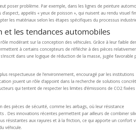
 peut poser problème. Par exemple, dans les lignes de peinture automo
d’aspect, appelés « yeux de poisson », qui nuisent au rendu visuel fin
pter les matériaux selon les étapes spécifiques du processus industrie
on et les tendances automobiles
 rôle modérant sur la conception des véhicules. Grâce à leur faible de
permettent à certains concepteurs de réfléchir à des pièces relativeme
 s’inscrit dans une logique de réduction de la masse, jugée favorable 
lus respectueuse de l’environnement, encouragé par les institutions
ication jouent un rôle d’appoint dans la recherche de solutions concrè
eurs qui tentent de respecter les limites d’émissions de CO2 fixées
on des pièces de sécurité, comme les airbags, où leur résistance
s . Des innovations récentes permettent par ailleurs de combiner sil
s résistantes aux rayures et à la friction, ce qui apporte un confort v
du véhicule.