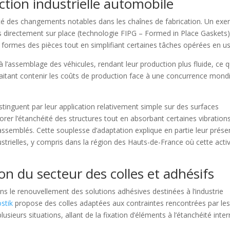
uction industrielle automobile
orté des changements notables dans les chaînes de fabrication. Un ex
 directement sur place (technologie FIPG – Formed in Place Gaskets)
formes des pièces tout en simplifiant certaines tâches opérées en us
 l’assemblage des véhicules, rendant leur production plus fluide, ce q
aitant contenir les coûts de production face à une concurrence mond
istinguent par leur application relativement simple sur des surfaces
iorer l’étanchéité des structures tout en absorbant certaines vibration
assemblés. Cette souplesse d’adaptation explique en partie leur prés
strielles, y compris dans la région des Hauts-de-France où cette activ
n du secteur des colles et adhésifs
ans le renouvellement des solutions adhésives destinées à l’industrie
stik
propose des colles adaptées aux contraintes rencontrées par le
sieurs situations, allant de la fixation d’éléments à l’étanchéité inte