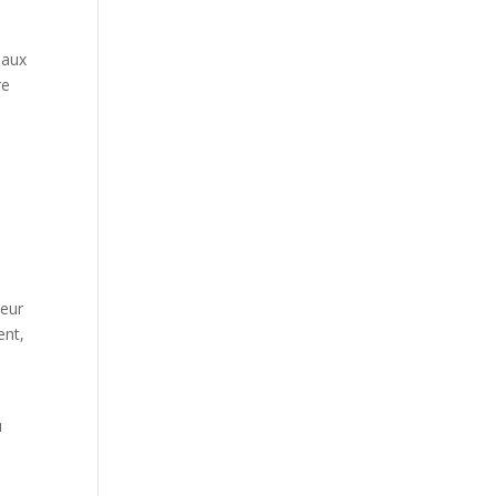
 aux
re
leur
ent,
u