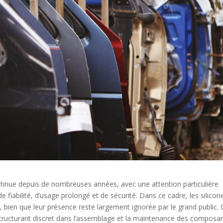
ntinue depuis de nombreuses années, avec une attention particulière
 fiabilité, d’usage prolongé et de sécurité. Dans ce cadre, les silicon
 bien que leur présence reste largement ignorée par le grand public. 
 structurant discret dans l’assemblage et la maintenance des composa