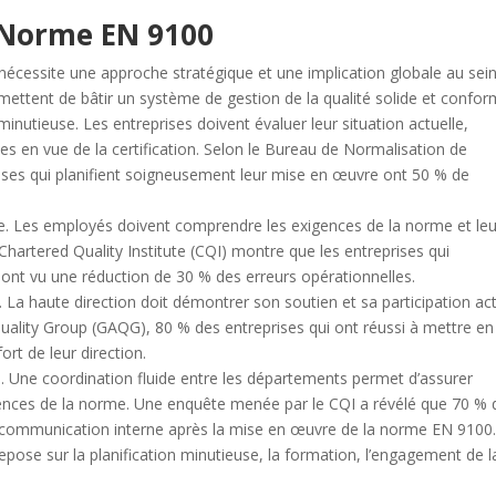
 Norme EN 9100
écessite une approche stratégique et une implication globale au sei
rmettent de bâtir un système de gestion de la qualité solide et confor
inutieuse. Les entreprises doivent évaluer leur situation actuelle,
ibles en vue de la certification. Selon le Bureau de Normalisation de
rises qui planifient soigneusement leur mise en œuvre ont 50 % de
le. Les employés doivent comprendre les exigences de la norme et leu
 Chartered Quality Institute (CQI) montre que les entreprises qui
 ont vu une réduction de 30 % des erreurs opérationnelles.
l. La haute direction doit démontrer son soutien et sa participation ac
uality Group (GAQG), 80 % des entreprises qui ont réussi à mettre en
t de leur direction.
e. Une coordination fluide entre les départements permet d’assurer
igences de la norme. Une enquête menée par le CQI a révélé que 70 % 
a communication interne après la mise en œuvre de la norme EN 9100
pose sur la planification minutieuse, la formation, l’engagement de l