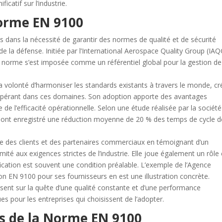
icatif sur l’industrie.
orme EN 9100
s dans la nécessité de garantir des normes de qualité et de sécurité
 de la défense. Initiée par l’International Aerospace Quality Group (IAQ
e norme s’est imposée comme un référentiel global pour la gestion de
 volonté d’harmoniser les standards existants à travers le monde, cr
s opérant dans ces domaines. Son adoption apporte des avantages
ve de l’efficacité opérationnelle. Selon une étude réalisée par la sociét
00 ont enregistré une réduction moyenne de 20 % des temps de cycle d
ce des clients et des partenaires commerciaux en témoignant d’un
té aux exigences strictes de l’industrie. Elle joue également un rôle 
ication est souvent une condition préalable. L’exemple de l’Agence
ion EN 9100 pour ses fournisseurs en est une illustration concrète.
ent sur la quête d’une qualité constante et d’une performance
s pour les entreprises qui choisissent de l’adopter.
s de la Norme EN 9100