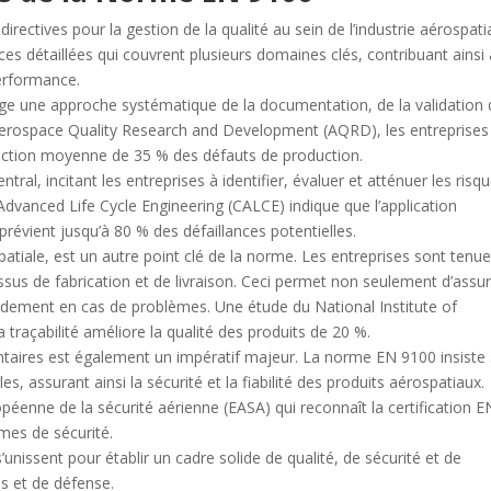
rectives pour la gestion de la qualité au sein de l’industrie aérospati
nces détaillées qui couvrent plusieurs domaines clés, contribuant ainsi
performance.
xige une approche systématique de la documentation, de la validation
 Aerospace Quality Research and Development (AQRD), les entreprises
ction moyenne de 35 % des défauts de production.
ral, incitant les entreprises à identifier, évaluer et atténuer les risq
 Advanced Life Cycle Engineering (CALCE) indique que l’application
révient jusqu’à 80 % des défaillances potentielles.
patiale, est un autre point clé de la norme. Les entreprises sont tenu
us de fabrication et de livraison. Ceci permet non seulement d’assur
pidement en cas de problèmes. Une étude du National Institute of
traçabilité améliore la qualité des produits de 20 %.
ntaires est également un impératif majeur. La norme EN 9100 insiste 
s, assurant ainsi la sécurité et la fiabilité des produits aérospatiaux.
péenne de la sécurité aérienne (EASA) qui reconnaît la certification E
es de sécurité.
nissent pour établir un cadre solide de qualité, de sécurité et de
s et de défense.