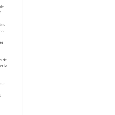
ale
 à
 des
 qui
ues
es de
er la
sur
N