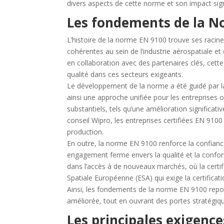
divers aspects de cette norme et son impact signif
Les
f
ondements de la N
L’histoire de la norme EN 9100 trouve ses racine
cohérentes au sein de l’industrie aérospatiale et
en collaboration avec des partenaires clés, cett
qualité dans ces secteurs exigeants.
Le développement de la norme a été guidé par la
ainsi une approche unifiée pour les entreprise
substantiels, tels qu’une amélioration significati
conseil Wipro, les entreprises certifiées EN 91
production.
En outre, la norme EN 9100 renforce la confian
engagement ferme envers la qualité et la conformi
dans l’accès à de nouveaux marchés, où la certif
Spatiale Européenne (ESA) qui exige la certificat
Ainsi, les fondements de la norme EN 9100 repos
améliorée, tout en ouvrant des portes stratégique
Les
p
rincipales
e
xigence