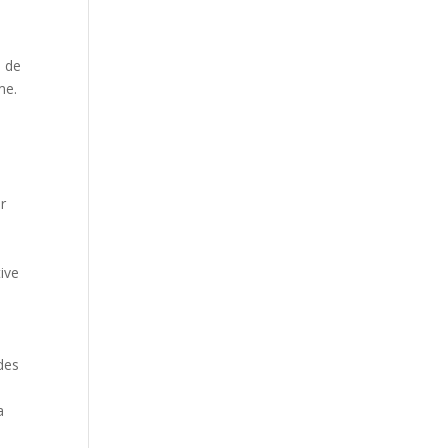
n de
me.
r
tive
des
.
a